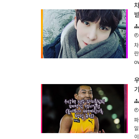
일
차
4
받
의
급
민
차
이
란
다
o
✅
연
맨
선
강
기
배
프
석
파
는
일
키
이
려