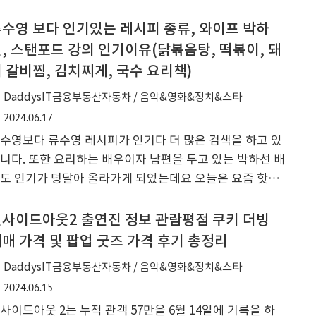
향 등 프로필에 대해서 알아보고자 합니다. 과거 양예원
건으로 인해 모델업계가 많이 힘들어졌던 때를 연상하게
수영 보다 인기있는 레시피 종류, 와이프 박하
는 부분도 있는 상황이기는 하지만 어떤 일들이 있었는지
, 스탠포드 강의 인기이유(닭볶음탕, 떡볶이, 돼
이 알아보도록 하겠습니다. 한선월 남편 노숙자 타이틀
 갈비찜, 김치찌게, 국수 요리책)
유 헌 선월(본명 이해른, 32세)씨는 피팅 화보 사진 모델
DaddysIT금융부동산자동차 / 음악&영화&정치&스타
동을 2016년부터 모터쇼와 오토 살롱등에서 해오고 있었
2024.06.17
며 22년 10월부터는 해르니와 청월이라는 BJ 이름을 가지
 각종 콘텐츠를 대량으로 업로드를 하면서 대중의 관심을
수영보다 류수영 레시피가 인기다 더 많은 검색을 하고 있
아온 인터넷 방송인으로 23년에는 onlyfans에 수위가 높
니다. 또한 요리하는 배우이자 남편을 두고 있는 박하선 배
..
도 인기가 덩달아 올라가게 되었는데요 오늘은 요즘 핫한
우 류수영 씨 본명 나이와 와이프 박하선 배우, 자녀, 스탠
드 대학 강의 초빙을 받은 이유와 인기이유 등에 대해서 알
사이드아웃2 출연진 정보 관람평점 쿠키 더빙
보고, 류수영 인기 레시피에 대해서도 같이 알아보도록 하
매 가격 및 팝업 굿즈 가격 후기 총정리
습니다. 모든 것을 과학적인 계량된 디지털 저울처럼 정확
DaddysIT금융부동산자동차 / 음악&영화&정치&스타
게 요리 레시피를 제공을 해주고 있는 류수영 배우가 유퀴
2024.06.15
에 출연을 해서 자신의 요리 실력과 철학에 대해 유재석 m
사이드아웃 2는 누적 관객 57만을 6월 14일에 기록을 하
, 조세호씨와 이야기를 하는 방송이 있었습니다. 그의 인생