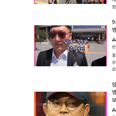
제
2
향
했
남
개
9
벌
명
인
쯔
스
홍
년
유
수
로
도
활
한
양
알
명
1
태
며