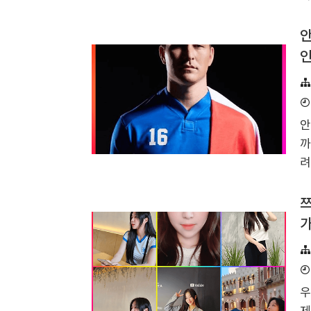
불
퓨
안
는
인
바
인
와
안
올
까
새
려
✅
알
은.
타
쯔
e
가
이
에
2
우
동