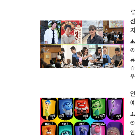
고
사
류
하
선
같
지
이
활
으
고
류
받
습
은 
우
배
퍼
인
아
예
겠
하
즈
인
c