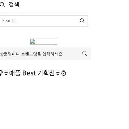
검색
👙애플 Best 기획전👙⌚️