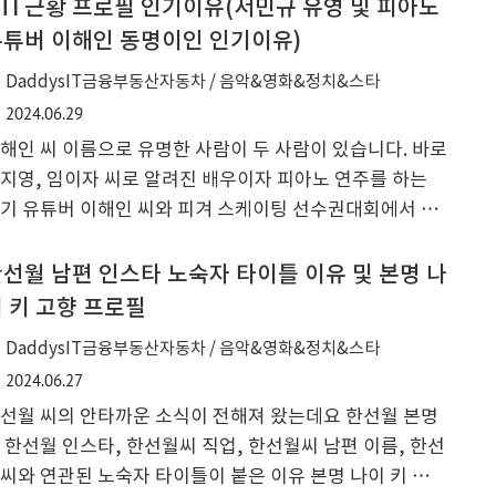
영입니다. 1985년 1월 6일생으로 올해 24년 기준 나이로
TI 근황 프로필 인기이유(서민규 유영 및 피아노
9세입니다. 고향은 서울특별시 용산구 한남동이며 키 170c
튜버 이해인 동명이인 인기이유)
, 혈액형 A형입니다. 가족은 부모님, 오빠, 1976년생으로
DaddysIT금융부동산자동차 / 음악&영화&정치&스타
살 차이가 나는 남편 정명호, 2020년 태어난 딸 정조이, 시
2024.06.29
머니 김수미 배우가 있으며 학교는 인하공업전문대학 비
과 전문학사를 졸업을 했으며 첫 데뷔는 2007년 kbs2 드
해인 씨 이름으로 유명한 사람이 두 사람이 있습니다. 바로
마 꽃피는 봄이 오면으로 데뷔를 했으며 소속사는 ..
지영, 임이자 씨로 알려진 배우이자 피아노 연주를 하는
기 유튜버 이해인 씨와 피겨 스케이팅 선수권대회에서 금
달, 은메달을 거머쥐면서 스포츠 스타로 알려진 2005년생
해인 씨에 대해 인스타 남자친구 나이 키 고향 학력 MBTI
선월 남편 인스타 노숙자 타이틀 이유 및 본명 나
황 소식에 대해 알아보고자 합니다. 이해인 피겨 스케이팅
 키 고향 프로필
수는 2023년 ISU 세계 피겨스케이팅 선수권대회 여자 싱
DaddysIT금융부동산자동차 / 음악&영화&정치&스타
 은메달, 2023년 ISU 사대륙 피겨스케이팅 선수권대회 여
2024.06.27
 싱글 금메달, 2022년 ISU 사대륙 피겨스케이팅 선수권대
선월 씨의 안타까운 소식이 전해져 왔는데요 한선월 본명
 여자 싱글 은메달, 2019년 ISU 주니어 그랑프리 6차 대회
 한선월 인스타, 한선월씨 직업, 한선월씨 남편 이름, 한선
자 싱글 금메달 리스트로 알려져 있으며 2023 세계 선수권
씨와 연관된 노숙자 타이틀이 붙은 이유 본명 나이 키 학력
메달 리스트로 유명합니다. 그런데 최..