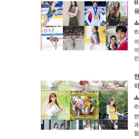
하
B
3
유
m
9
어
서
이
라
이
인
메
이
한
근
이
선
글
자
한
회
과
여
월
은