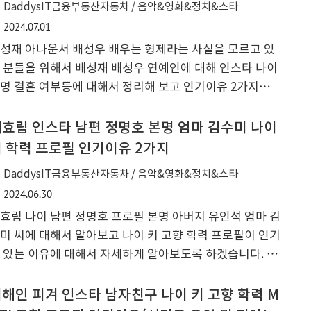
DaddysIT금융부동산자동차 / 음악&영화&정치&스타
입니다. 스타피쉬 엔터소속 방송인들로는 감스트와 공개
2024.07.01
혼을 하기로 했다가 결별을 하게 된 대구 출신 뚜밥, 본명
성재 아나운서 배성우 배우는 형제라는 사실을 모르고 있
민지의 김빵귤, 본명 정해성의 저라뎃 외 준밧드, 염보성,
 분들을 위해서 배성재 배성우 연예인에 대해 인스타 나이
마토, 오세블리등 bj활동 방송인들이 많이 포함된 소속사
명 결혼 여부등에 대해서 정리해 보고 인기이유 2가지에
니다. 참고 - 감스트 여자친구 뚜밥 열..
해서 알아보겠습니다. 배성재 아나운서는 과거 박지성 축
선수와 김민지 아나운서를 소개팅으로 연결해준 장본인으
효림 인스타 남편 정명호 본명 엄마 김수미 나이
 소개 선물로 상품권을 10년째 사용을 하지 않고 있는 것
 학력 프로필 인기이유 2가지
 밝혀기도 했습니다. 또한 배성재 아나운서는 sm c&c와
DaddysIT금융부동산자동차 / 음악&영화&정치&스타
속계약을 24년 5월에 하면서 전현무 방송인과 한 소속사
2024.06.30
구가 되기도 할 만큼 인기가 많은 아나운서 이기도 합니
효림 나이 남편 정명호 프로필 본명 아버지 유인석 엄마 김
. 배성재 아나운서 간단 프로필 배성재는 1978년 5월 15일
미 씨에 대해서 알아보고 나이 키 고향 학력 프로필이 인기
으로 올해 나이 46세이며 고향은 서울특별시 서초구 서초
 있는 이유에 대해서 자세하게 알아보도록 하겠습니다. 서
이며 키 179cm, 몸무게 92.2kg, 혈액형은 B형입니다. 가
림 배우는 바로 김수미 배우의 며느리로 결혼당시 알려져
은 외..
제가 되었습니다. 서효림 간단 프로필 서효림의 본명은 유
해인 피겨 인스타 남자친구 나이 키 고향 학력 M