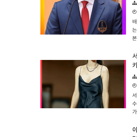
트
결
배
강
는
토
본
입
대
구
서
로
키
이
전
식
서
다
수
생
가
동
효
족
화
이