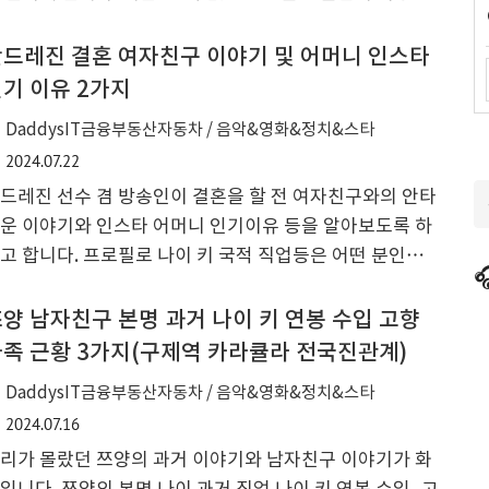
편할 수 있지만 방법이 없는 것은 아닙니다. 핸드폰 및 컴
터로 실시간 중계 보는 방법과 대한민국 주요 경기 일정 보
드레진 결혼 여자친구 이야기 및 어머니 인스타
 방법을 알려 드리니 이 방법으로 바로 시청을 해 보시기
기 이유 2가지
랍니다. 안세영 선수가 금메달을 따면서 배드민턴 동호회
DaddysIT금융부동산자동차 / 음악&영화&정치&스타
구도 많이 늘어날 것으로 보이는데요 최근 배드민턴 협회
2024.07.22
의 갈등으로 많은 고충을 겪었던 것으로 보이는데요 파리
드레진 선수 겸 방송인이 결혼을 할 전 여자친구와의 안타
림픽 세계랭킹 1위는 아니지만 우상형 선수 경기도 어제
운 이야기와 인스타 어머니 인기이유 등을 알아보도록 하
벽에 마무리가 되었습니다. 안세영 선수 연봉 나이 프로필
고 합니다. 프로필로 나이 키 국적 직업등은 어떤 분인지
 우상혁 선수 메달은 참고로 2.31m를 넘지 못해서 메달

려드려도록 하겠습니다.안드레진 결혼 여자친구 인스
.
 ⦿ 안드레진 프로필안드레진 씨 본명은 영어로는 Andr
양 남자친구 본명 과거 나이 키 연봉 수입 고향
 Jin Coquillard이며 한국이름으로는 안드레 진 코퀴야드
족 근황 3가지(구제역 카라큘라 전국진관계)
 한국 이름은 김진이며 미국인 아빠와 한국인 어머니 사이
DaddysIT금융부동산자동차 / 음악&영화&정치&스타
서 태어났습니다. 나이는 1991년 1월 15일에 태어 났으며
2024.07.16
4년 기준으로 나이는 33세이며 고향은 서울서 송파구 풍납
리가 몰랐던 쯔양의 과거 이야기와 남자친구 이야기가 화
이며 국적은 미국과 한국 국적을 동시에 가지고 있습니다.