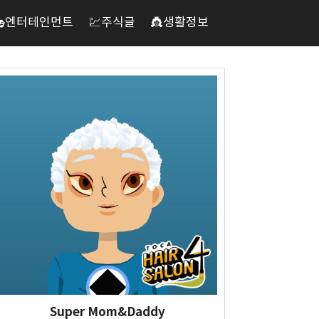
🎭엔터테인먼트
💹주식글
👸생활정보
Super Mom&Daddy