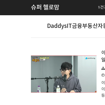
슈퍼 헬로맘
⚕️
DaddysIT금융부동산자
이
일
이
이
등
등