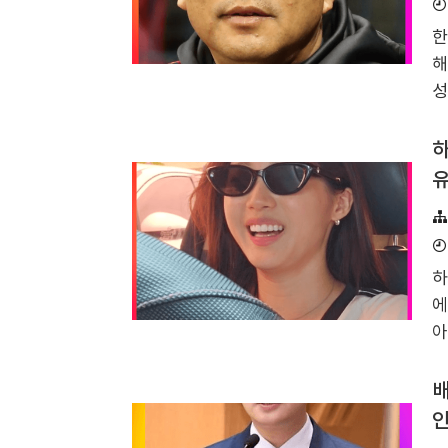
로
구
한
사
해
입
성
치
된
하
하
유
선
일
는
하
등
에
육
아
액
1
m
배
모
인
V