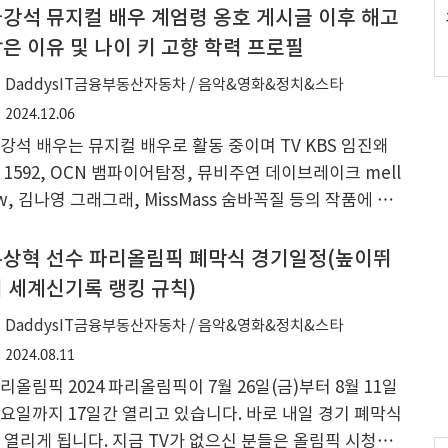
정 24년 12월 25일김장호 구미시장 이승환 콘서트 취소 2
강석 뮤지컬 배우 계엄령 옹호 게시글 이후 해고
년 12월 23일가수 이승환씨는 매불쇼에 출연을 해서 자신
은 이유 및 나이 키 고향 학력 프로필
 입장을 밝히기도 했으며 탄핵 관련 시위에 참석을 해서 언
DaddysIT금융부동산자동차 / 음악&영화&정치&스타
한 맨트가 인기를 끌기도 했는데요 왜 이런 일들이 일반 국
2024.12.06
들까지 고통을 같이 받아야 하는지 이해가 되지 않는 분들
강석 배우는 뮤지컬 배우로 활동 중이며 TV KBS 임진왜
 많이 있을 텐데요 그 궁금증을 해소해 보시기 바랍니
 1592, OCN 뱀파이어탐정, 뮤비주연 데이브레이크 mell
. 이승환 가수 매불쇼 영상 ✅ 이승환 탄핵 콘서트 영상
w, 김나영 그래그래, MissMass 숨바꼭질 등의 작품에 출
 네티즌들은 영상 댓글에 영향력은 이럴 때 쓰는 것이라는
을 한 바 있는 유명인입니다. 이런 유명인이 이번 계엄령
트로 감동..
포 관련 옹호글을 올려 질타를 받았고 옹호 게시글로 인해
우상혁 선수 파리올림픽 폐막식 경기일정(높이뛰
사 계약직 직장으로부터 해고를 받았다고 합니다. 차강석
 세계신기록 랭킹 규칙)
우가 어떤 배우인지 나이 키 학력 고향 여자친구 등에 대한
DaddysIT금융부동산자동차 / 음악&영화&정치&스타
로필에 대해 알아보고자 합니다. 차강석 배우 프로필 차강
2024.08.11
 배우 출생연도는 1990년 7월 27일생으로 24년 기준 나이
리올림픽 2024 파리올림픽이 7월 26일(금)부터 8월 11일
 34세이며 고향은 경북 울릉도 출신으로 알려져 있습니다.
요일까지 17일간 열리고 있습니다. 바로 내일 경기 폐막식
는 178cm이며 몸무게는 60kg이고 혈액형과 MBTI는 알
 열리게 됩니다. 지금 TV가 없으신 분들은 올림픽 시청이
져 있지 않습니다. 주요 학력으로는 울릉고..