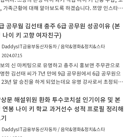
입니다. 쯔양의 본명 나이 과거 직업 나이 키 연봉 수입, 고
017년 외국인 우수인재 특별귀화자로 한국 국적을 취득을
, 가족근황에 대해 알아보도록 하겠습니다. 쯔양 인스타
습니다. 키는 196cm, 몸무게 100kg의 건강한 체력을 ..
자친구 ✅ 쯔양 먹방 유튜브 인기영상 ✅ 쯔양은 유튜브 2
와 아프리카 Tv, 인스타와 페이스북 활동을 통해 수익을
급 공무웜 김선태 충주 6급 공무원 성공이유 (본
고 있는 초대형 인플루언서 이기도 합니다. tzuyang 메
 나이 키 고향 여자친구)
유튜브 - 1040만 구독자쯔양 브이로그 - 15.9만 구독자BJ
DaddysIT금융부동산자동차 / 음악&영화&정치&스타
양 - 11.5만 구독자쯔양 인스타 - 19.2만 팔로워쯔양 페이
2024.07.15
북 - 8천8백 면 팔로워현재 쯔양 관련 영상으로 인해 2024
보의 신 마케팅으로 유명하고 충주시 홍보맨 주무관으로
 7월 15일부터 전국진, 카라큘라, 구제역 유튜버의 광고
명한 김선태 씨가 7년 만에 9급 공무원에서 6급 공무원으
익이 정지가 된 상태로 조치가 된 상태인데요 관련 영상들
 23년 말 승진을 하게 되었는데요 유명 강사로서 초정되어
 조만간에 내려야 하지 않을까 하는데요 ..
동을 할 정도로 유명한 현직 공무원 김선태 씨에 대해 성공
 이유와 본명 나이 키 고향 여자친구 및 결혼정보에 대해
상문 해설위원 환화 투수코치설 인기이유 및 본
아보도록 하겠습니다. 김선태 공무원 나이는 1987년 3월
 연봉 나이 키 학교 과거선수 성적 프로필 정리해
2일 생으로 24년 기준 37세이며 고향은 충북 충주시에서
보기
어났으며 거주지는 현재 충북 충주시 연수동에 살고 있으
DaddysIT금융부동산자동차 / 음악&영화&정치&스타
 키는 174cm, 몸무게 69.5kg, 혈액형은 A형이며 가족으