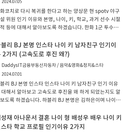
2024.07.05
는 아내와 장남 김현우, 차남 김정우가 있습니다. 여자친
 이상형은 와이프이겠고 부인은 충주시청 공무원으로 입
화코치로 다시 복귀를 한다고 하는 양상문 현 spotv 야구
동기와 결혼은 이미 한 분이라서 여자친구 이상형으로 보
설 위원 인기 이유와 본명, 나이, 키, 학교, 과거 선수 시절
니다. ..
적 등에 대해서 알아보도록 하겠습니다. 한화 1군 투수코
로 다시 현장에 복귀를 하면서 김경문 감독을 보좌를 하게
다고 알려지고 있는 양상문 전 투수에 대해서 알아보도록
블리 BJ 본명 인스타 나이 키 남자친구 인기이
겠습니다. 양상문 해설위원 본명 연봉 나이 키 학교 과거
 2가지 (고속도로 후진 왜?)
수 성적 프로필 양산문 해설 위원의 나이는 1961년 5월 8
DaddysIT금융부동산자동차 / 음악&영화&정치&스타
생으로 24년 기준 63세이며, 고향은 경남 부산이며 종교
2024.07.01
 불교이며 학교는 대연초등학교, 부산동성중학교, 부산고
블리 BJ 본명 인스타 인스타 나이 키 남자친구 인기 이유
학교 출신으로 고려대학교 경영학 학사와 교육대하원 교
 대해서 알아보고 고속도로 후진을 왜 하게 되었는지도 알
 석사 엘리트 출신입니다. 키는 175cm, 몸무게 82kg, 혈
보도록 하겠습니다. 하블리 BJ 본명은 김하은이며 나이는
형은 O형이며 병역은 1978년 세계청소년야구 선수권..
997년 12월 11일 생으로 24년 기준 26세이며, 키는 163c
, 몸무게 55kg이며 MBTI는 INFP입니다. 가족으로는 부
성재 아나운서 결혼 나이 형 배성우 배우 나이 키
님과 언니가 있으며 첫 데뷔는 2019년 1월 1일 afreecaT
스타 학교 프로필 인기이유 2가지
 BJ로 데뷔를 했습니다. 현 소속사는 스타피쉬 엔터테인먼