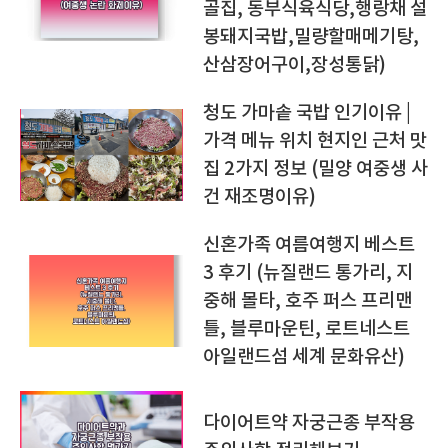
골집, 동부식육식당,행랑채 설
봉돼지국밥,밀량할매메기탕,
산삼장어구이,장성통닭)
청도 가마솥 국밥 인기이유 |
가격 메뉴 위치 현지인 근처 맛
집 2가지 정보 (밀양 여중생 사
건 재조명이유)
신혼가족 여름여행지 베스트
3 후기 (뉴질랜드 통가리, 지
중해 몰타, 호주 퍼스 프리맨
틀, 블루마운틴, 로트네스트
아일랜드섬 세계 문화유산)
다이어트약 자궁근종 부작용