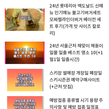
24년 롯데리아 맥도날드 신메
뉴 인기메뉴 불고기버거세트
모짜렐라인더버거 베이컨 세
트 후기(가격 맛 사이즈 칼로
리)
24년 서울근처 해맞이 해돋이
일몰 일출 베스트 명소 10(+1
월1일 일출시간)
스키장 썰매장 개장일 폐장일
스키시즌권 예약구매사이트
(+근처 맛집)
예방접종 종류별 시기 용량 주
의사항 및 예방 접종 일정표