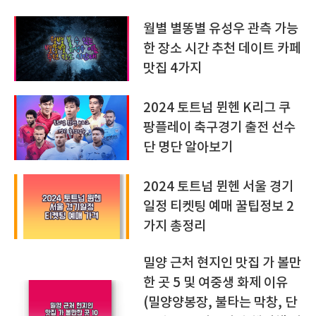
월별 별똥별 유성우 관측 가능
한 장소 시간 추천 데이트 카페
맛집 4가지
2024 토트넘 뮌헨 K리그 쿠
팡플레이 축구경기 출전 선수
단 명단 알아보기
2024 토트넘 뮌헨 서울 경기
일정 티켓팅 예매 꿀팁정보 2
가지 총정리
밀양 근처 현지인 맛집 가 볼만
한 곳 5 및 여중생 화제 이유
(밀양양봉장, 불타는 막창, 단